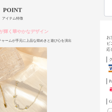
POINT
アイテム特徴
が輝く華やかなデザイン
お
チャームが手元に上品な煌めきと遊び心を演出
ビ
応
P
G