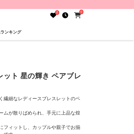
0
0
気ランキング
ット 星の輝き ペアブレ
く繊細なレディースブレスレットのペ
ームが散りばめられ、手元に上品な煌
にフィットし、カップルや親子でお揃