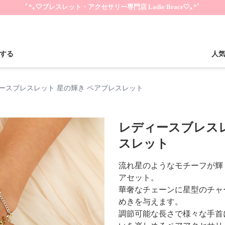
ﾟ*｡🤍ブレスレット・アクセサリー専門店 Ladie Brace🤍｡*ﾟ
する
人
ースブレスレット 星の輝き ペアブレスレット
レディースブレスレ
スレット
流れ星のようなモチーフが輝
アセット。
華奢なチェーンに星型のチャ
めきを与えます。
調節可能な長さで様々な手首