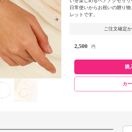
いを楽しめるペアアクセサリ
日常使いからお祝いの贈り物
レットです。
Next slide
ご注文確定か
2,500
円
購
カー