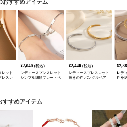
のおすすめアイテム
¥
2,040
¥
2,440
¥
2,3
(税込)
(税込)
スレット
レディースブレスレット
レディースブレスレット
レデ
ブレスレ
シンプル細鎖プレートペ
輝きの絆 バングルペア
絆を
アブレスレット
ブレ
おすすめアイテム