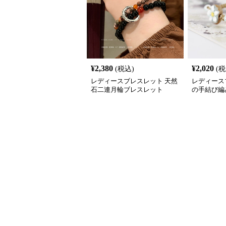
¥
2,380
¥
2,020
(税込)
(税
レディースブレスレット 天然
レディース
石二連月輪ブレスレット
の手結び編
ット