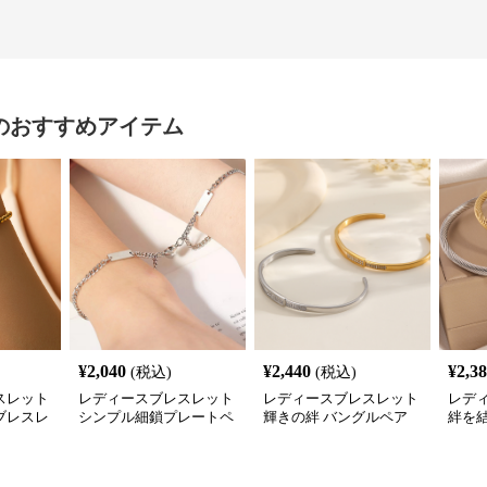
のおすすめアイテム
¥
2,040
¥
2,440
¥
2,3
(税込)
(税込)
スレット
レディースブレスレット
レディースブレスレット
レデ
ブレスレ
シンプル細鎖プレートペ
輝きの絆 バングルペア
絆を
アブレスレット
ブレ