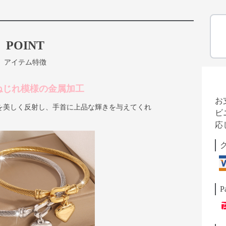
POINT
アイテム特徴
ねじれ模様の金属加工
お
を美しく反射し、手首に上品な輝きを与えてくれ
ビ
応
P