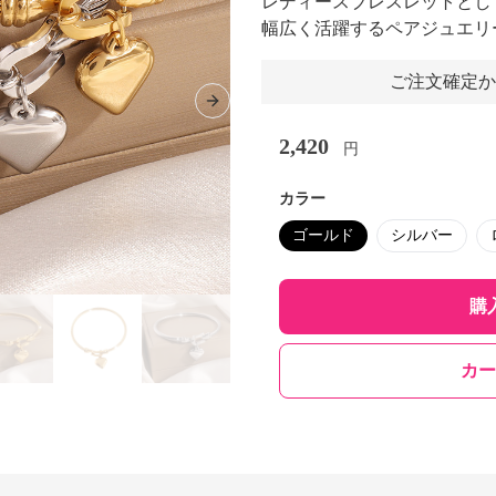
レディースブレスレットとし
幅広く活躍するペアジュエリ
ご注文確定か
Next slide
2,420
円
カラー
ゴールド
シルバー
購
カー