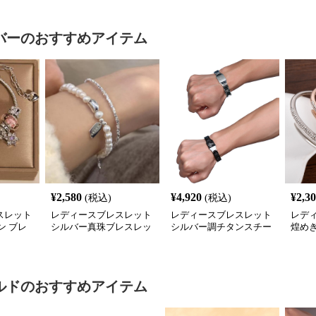
バー
のおすすめアイテム
¥
2,580
¥
4,920
¥
2,3
(税込)
(税込)
スレット
レディースブレスレット
レディースブレスレット
レデ
ン ブレ
シルバー真珠ブレスレッ
シルバー調チタンスチー
煌め
 チャー
ト 個性的レディース腕輪
ル紳士用腕輪アクセサリ
レット
セット
ー
人可
ルド
のおすすめアイテム