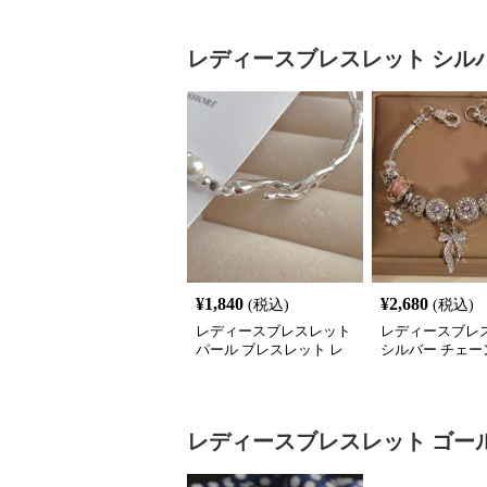
レディースブレスレット
シル
¥
1,840
¥
2,680
(税込)
(税込)
レディースブレスレット
レディースブレ
パール ブレスレット レ
シルバー チェー
ディース シルバー 上品
スレット 桜 飾り
腕輪
ム アクセサリー
レディースブレスレット
ゴー