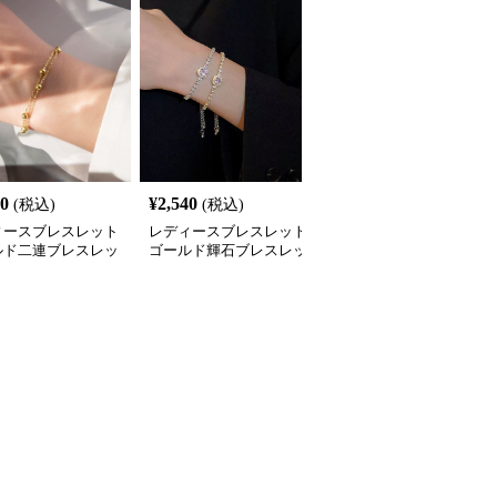
70
¥
2,540
¥
2,760
(税込)
(税込)
(税込)
ィースブレスレット
レディースブレスレット
レディースブレスレット
ルド二連ブレスレッ
ゴールド輝石ブレスレッ
ゴールド 重ね付け ブレ
小粒ボール付き重ね付
ト韓国風華奢バングル
スレット 5点セット 韓国
飾り
風