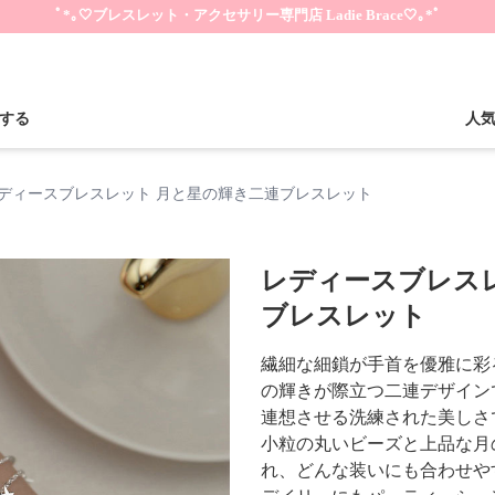
ﾟ*｡🤍ブレスレット・アクセサリー専門店 Ladie Brace🤍｡*ﾟ
する
人
ディースブレスレット 月と星の輝き二連ブレスレット
レディースブレス
ブレスレット
繊細な細鎖が手首を優雅に彩
の輝きが際立つ二連デザイン
連想させる洗練された美しさ
小粒の丸いビーズと上品な月
れ、どんな装いにも合わせや