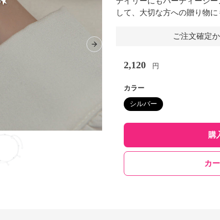
デイリーにもパーティーシー
して、大切な方への贈り物に
ご注文確定か
Next slide
2,120
円
カラー
シルバー
購
カー