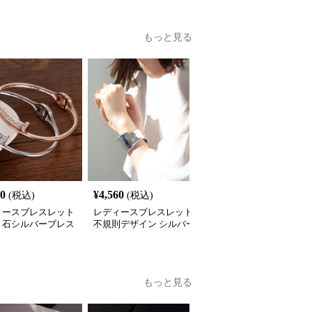
もっと見る
00
¥
4,560
¥
1,850
(税込)
(税込)
(税込)
ィースブレスレット
レディースブレスレット
レディースブレスレット
き石シルバーブレス
不規則デザイン シルバー
シルバーチェーンブレス
 女性用 上品な大
ブレスレット 女性用 上
レット 太め チャーム付
愛い韓国風
品な仕上がり
き 女性用
もっと見る