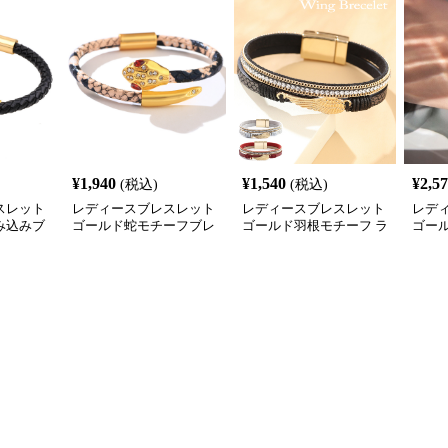
¥
1,940
¥
1,540
¥
2,5
(税込)
(税込)
スレット
レディースブレスレット
レディースブレスレット
レデ
み込みブ
ゴールド蛇モチーフブレ
ゴールド羽根モチーフ ラ
ゴー
兼用腕輪
スレット 合皮パイソン柄
インストーン レディース
ト 
ラインストーン付き
ブレスレット
け腕