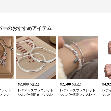
バー
のおすすめアイテム
¥
2,080
¥
2,580
¥
4,9
(税込)
(税込)
スレット
レディースブレスレット
レディースブレスレット
レデ
ン ブレ
シルバー個性的ブレスレ
シルバー真珠ブレスレッ
シル
 チャー
ット レディース シンプ
ト 個性的レディース腕輪
ル紳
ル腕輪アクセサリー
セット
ー