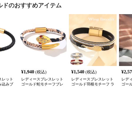
ルド
のおすすめアイテム
¥
1,940
¥
1,540
¥
2,5
(税込)
(税込)
スレット
レディースブレスレット
レディースブレスレット
レデ
み込みブ
ゴールド蛇モチーフブレ
ゴールド羽根モチーフ ラ
ゴー
兼用腕輪
スレット 合皮パイソン柄
インストーン レディース
ト 
ラインストーン付き
ブレスレット
け腕