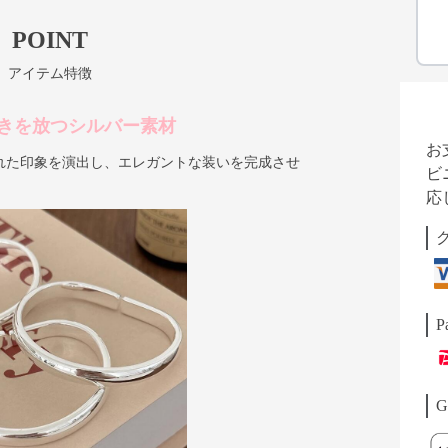
POINT
アイテム特徴
きを放つシルバー素材
お
れた印象を演出し、エレガントな装いを完成させ
ビ
応
P
G