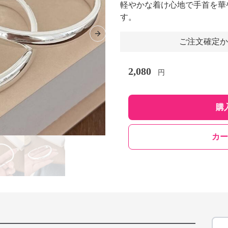
軽やかな着け心地で手首を華
す。
Next slide
ご注文確定か
2,080
円
購
カー