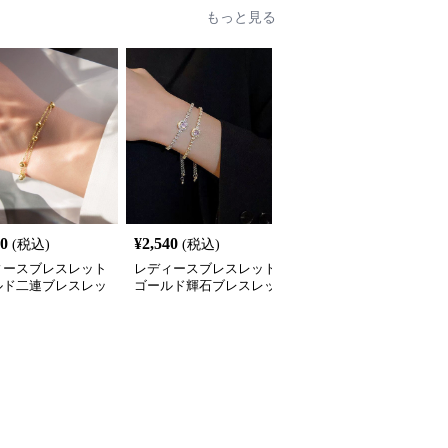
もっと見る
70
¥
2,540
¥
2,760
(税込)
(税込)
(税込)
ィースブレスレット
レディースブレスレット
レディースブレスレット
ルド二連ブレスレッ
ゴールド輝石ブレスレッ
ゴールド 重ね付け ブレ
小粒ボール付き重ね付
ト韓国風華奢バングル
スレット 5点セット 韓国
飾り
風