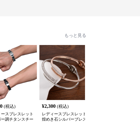
もっと見る
20
¥
2,300
¥
4,560
(税込)
(税込)
(税込)
ィースブレスレット
レディースブレスレット
レディースブレスレット
バー調チタンスチー
煌めき石シルバーブレス
不規則デザイン シルバ
士用腕輪アクセサリ
レット 女性用 上品な大
ブレスレット 女性用 上
人可愛い韓国風
品な仕上がり