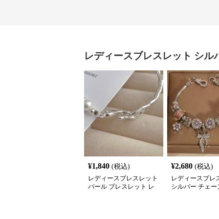
レディースブレスレット
シル
¥
1,840
¥
2,680
(税込)
(税込)
レディースブレスレット
レディースブレ
パール ブレスレット レ
シルバー チェー
ディース シルバー 上品
スレット 桜 飾り
腕輪
ム アクセサリー