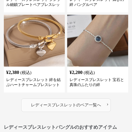
ル細鎖プレートペアブレスレッ
絆 バングルペア
ト
¥
2,380
¥
2,200
(税込)
(税込)
レディースブレスレット 絆を結
レディースブレスレット 宝石と
ぶハートチャームブレスレット
真珠のふたりの絆
›
レディースブレスレット
の
ペア
一覧へ
レディースブレスレットバングルのおすすめアイテム