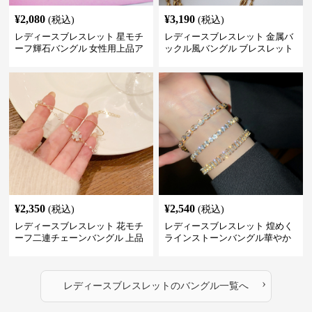
¥
2,080
¥
3,190
(税込)
(税込)
レディースブレスレット 星モチ
レディースブレスレット 金属バ
ーフ輝石バングル 女性用上品ア
ックル風バングル ブレスレット
クセサリー
アクセサリー
¥
2,350
¥
2,540
(税込)
(税込)
レディースブレスレット 花モチ
レディースブレスレット 煌めく
ーフ二連チェーンバングル 上品
ラインストーンバングル華やか
レディース
ブレスレット
›
レディースブレスレット
の
バングル
一覧へ