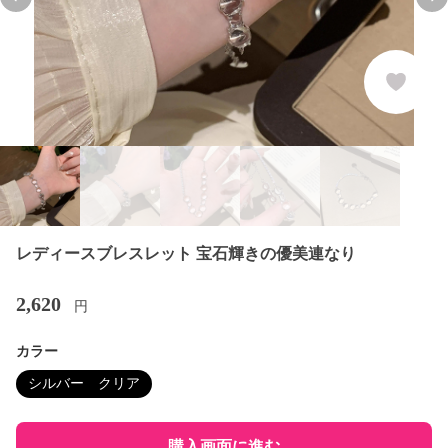
Previous slide
Nex
レディースブレスレット 宝石輝きの優美連なり
2,620
円
カラー
シルバー クリア
購入画面に進む