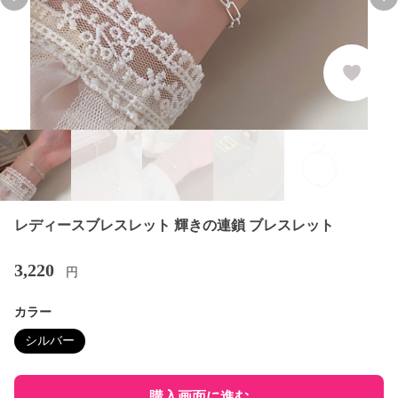
Previous slide
Nex
レディースブレスレット 輝きの連鎖 ブレスレット
3,220
円
カラー
シルバー
購入画面に進む