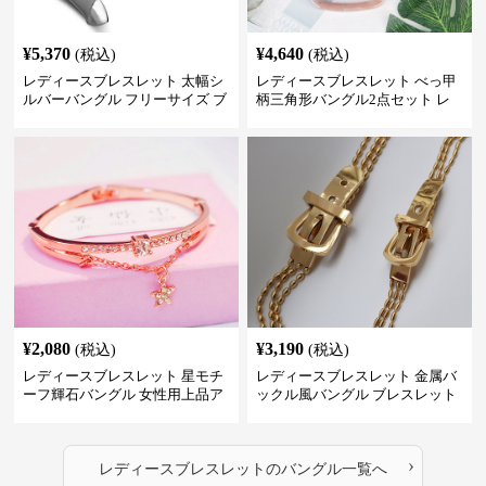
¥
5,370
¥
4,640
(税込)
(税込)
レディースブレスレット 太幅シ
レディースブレスレット べっ甲
ルバーバングル フリーサイズ ブ
柄三角形バングル2点セット レ
レスレット プレゼント
ジン製レディースアクセサリー
¥
2,080
¥
3,190
(税込)
(税込)
レディースブレスレット 星モチ
レディースブレスレット 金属バ
ーフ輝石バングル 女性用上品ア
ックル風バングル ブレスレット
クセサリー
アクセサリー
›
レディースブレスレット
の
バングル
一覧へ