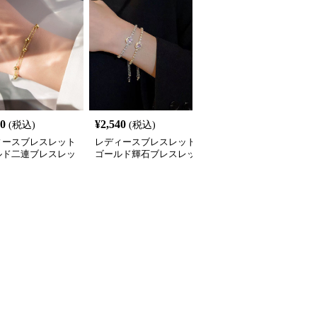
70
¥
2,540
¥
2,760
(税込)
(税込)
(税込)
ィースブレスレット
レディースブレスレット
レディースブレスレット
ルド二連ブレスレッ
ゴールド輝石ブレスレッ
ゴールド 重ね付け ブレ
小粒ボール付き重ね付
ト韓国風華奢バングル
スレット 5点セット 韓国
飾り
風