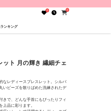
0
0
気ランキング
ット 月の輝き 繊細チェ
的なレディースブレスレット。シルバ
丸いビーズを散りばめた洗練されたデ
付きで、どんな手首にもぴったりフィ
を上品に彩ります。