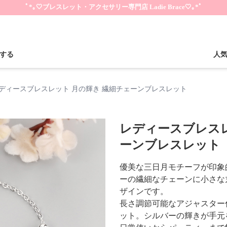
ﾟ*｡🤍ブレスレット・アクセサリー専門店 Ladie Brace🤍｡*ﾟ
する
人
ディースブレスレット 月の輝き 繊細チェーンブレスレット
レディースブレスレ
ーンブレスレット
優美な三日月モチーフが印象
ーの繊細なチェーンに小さな
ザインです。
長さ調節可能なアジャスター
ット。シルバーの輝きが手元