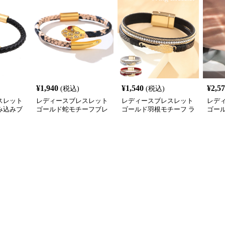
¥
1,940
¥
1,540
¥
2,5
(税込)
(税込)
スレット
レディースブレスレット
レディースブレスレット
レデ
み込みブ
ゴールド蛇モチーフブレ
ゴールド羽根モチーフ ラ
ゴー
兼用腕輪
スレット 合皮パイソン柄
インストーン レディース
ト 
ラインストーン付き
ブレスレット
け腕