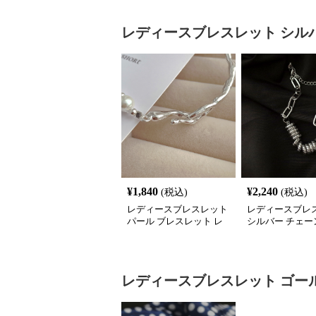
レディースブレスレット
シル
¥
1,840
¥
2,240
(税込)
(税込)
レディースブレスレット
レディースブレ
パール ブレスレット レ
シルバー チェー
ディース シルバー 上品
スレット ハート
腕輪
フ 重ね付け
レディースブレスレット
ゴー