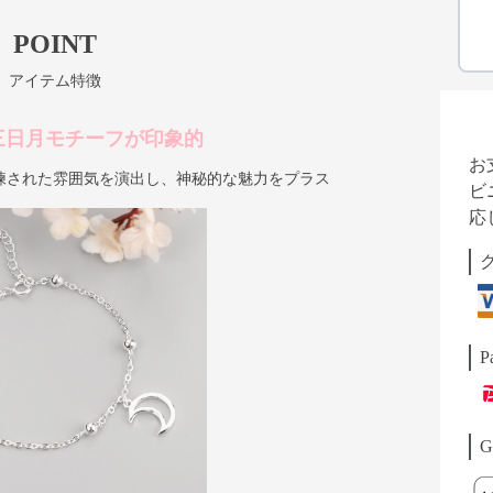
POINT
アイテム特徴
三日月モチーフが印象的
お
練された雰囲気を演出し、神秘的な魅力をプラス
ビ
応
P
G