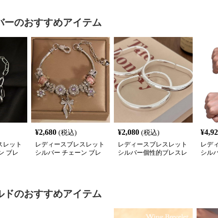
バー
のおすすめアイテム
¥
2,680
¥
2,080
¥
4,9
(税込)
(税込)
スレット
レディースブレスレット
レディースブレスレット
レデ
ン ブレ
シルバー チェーン ブレ
シルバー個性的ブレスレ
シル
 モチー
スレット 桜 飾り チャー
ット レディース シンプ
ル紳
ム アクセサリー
ル腕輪アクセサリー
ー
ルド
のおすすめアイテム