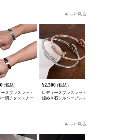
もっと見る
20
¥
2,300
¥
4,560
(税込)
(税込)
(税込)
ィースブレスレット
レディースブレスレット
レディースブレスレット
バー調チタンスチー
煌めき石シルバーブレス
不規則デザイン シルバ
士用腕輪アクセサリ
レット 女性用 上品な大
ブレスレット 女性用 上
人可愛い韓国風
品な仕上がり
もっと見る