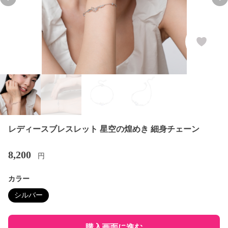
Previous slide
Nex
レディースブレスレット 星空の煌めき 細身チェーン
8,200
円
カラー
シルバー
購入画面に進む