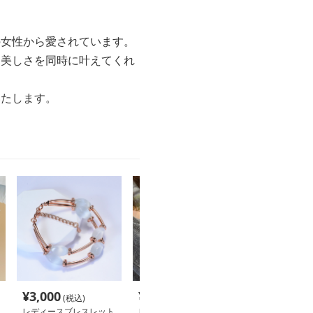
の女性から愛されています。
た美しさを同時に叶えてくれ
いたします。
¥
3,000
¥
2,200
¥
2,280
(税込)
(税込)
(税込
レディースブレスレット
レディースブレスレット
レディースブレ