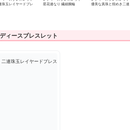
連珠玉レイヤードブレ
星花連なり 繊細腕輪
優美な真珠と煌めき二連
レット
ブレスレット
レディースブレスレット