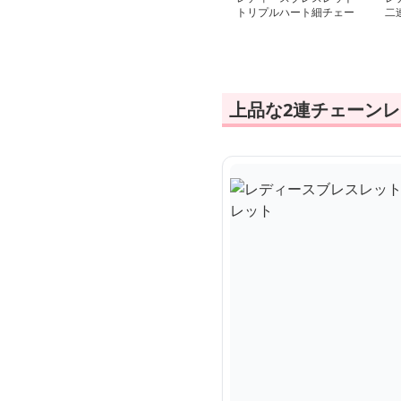
トリプルハート細チェー
二
ンブレスレット
ス
上品な2連チェーン