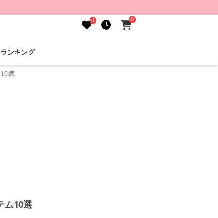
0
0
気ランキング
10選
ム10選