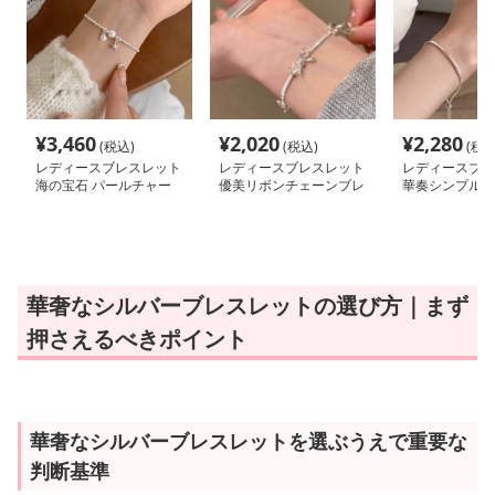
¥
3,460
¥
2,020
¥
2,280
(税込)
(税込)
(税込
レディースブレスレット
レディースブレスレット
レディースブレ
海の宝石 パールチャー
優美リボンチェーンブレ
華奏シンプル細
ムブレスレット
スレット
ル
華奢なシルバーブレスレットの選び方｜まず
押さえるべきポイント
華奢なシルバーブレスレットを選ぶうえで重要な
判断基準