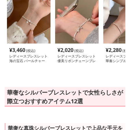
¥
3,460
¥
2,020
¥
2,280
(税込)
(税込)
(税込
レディースブレスレット
レディースブレスレット
レディースブレ
海の宝石 パールチャー
優美リボンチェーンブレ
華奏シンプル細
ムブレスレット
スレット
ル
華奢なシルバーブレスレットで女性らしさが
際立つおすすめアイテム12選
華奢な真珠シルバーブレスレットで上品な手元を