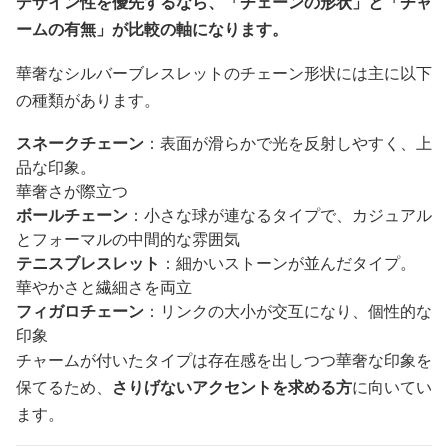
デザイン性を優先するなら、「チェーンの形状」と「チャ
ームの有無」が比較の軸になります。
華奢なシルバーブレスレットのチェーン形状には主に以下
の種類があります。
スネークチェーン
：表面が滑らかで光を反射しやすく、上
品な印象。
華奢さが際立つ
ボールチェーン
：小さな球が連なるタイプで、カジュアル
とフォーマルの中間的な雰囲気
テニスブレスレット
：細かいストーンが並んだタイプ。
華やかさと繊細さを両立
フィガロチェーン
：リンクの大小が交互になり、個性的な
印象
チャームが付いたタイプは存在感を出しつつ華奢な印象を
保てるため、
さりげないアクセントを求める方
に向いてい
ます。