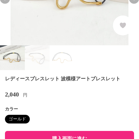
Previous slide
Nex
レディースブレスレット 波模様アートブレスレット
2,040
円
カラー
ゴールド
購入画面に進む