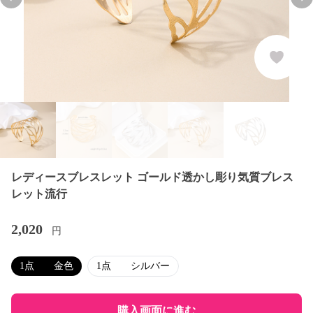
Previous slide
Nex
レディースブレスレット ゴールド透かし彫り気質ブレス
レット流行
2,020
円
1点 金色
1点 シルバー
購入画面に進む