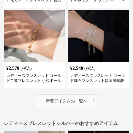
パイソン柄ラインストーン付き
レディース ブレスレット
¥
2,570
¥
2,540
(税込)
(税込)
レディースブレスレット ゴール
レディースブレスレット ゴール
ド二連ブレスレット 小粒ボール
ド輝石ブレスレット韓国風華奢
付き重ね付け腕飾り
バングル
›
新着アイテムの一覧へ
レディースブレスレットシルバーのおすすめアイテム