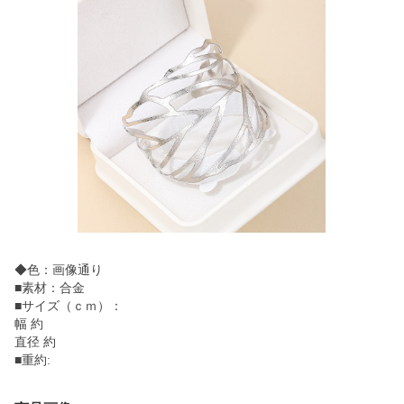
◆色：画像通り
■素材：合金
■サイズ（ｃｍ）：
幅 約
直径 約
■重約: