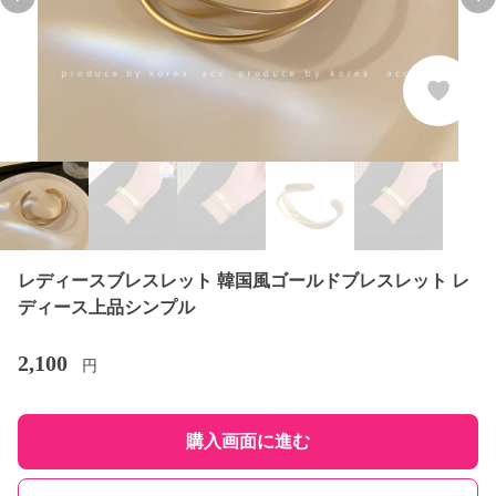
Previous slide
Nex
レディースブレスレット 韓国風ゴールドブレスレット レ
ディース上品シンプル
2,100
円
購入画面に進む