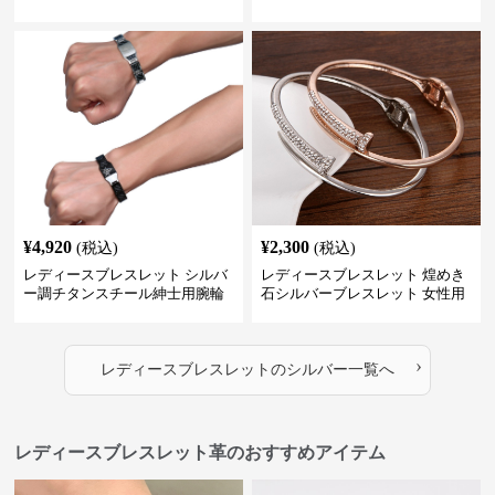
り チャーム アクセサリー
ス シンプル腕輪アクセサリー
¥
4,920
¥
2,300
(税込)
(税込)
レディースブレスレット シルバ
レディースブレスレット 煌めき
ー調チタンスチール紳士用腕輪
石シルバーブレスレット 女性用
アクセサリー
上品な大人可愛い韓国風
›
レディースブレスレット
の
シルバー
一覧へ
レディースブレスレット革のおすすめアイテム