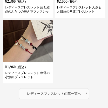
¥
2,360
¥
2,000
(税込)
(税込)
レディースブレスレット 紐と結
レディースブレスレット 天然石
晶のふたつの輝き革ブレスレッ
と組紐の幸運ブレスレット
ト
¥
1,960
(税込)
レディースブレスレット 幸運の
小魚紐ブレスレット
›
レディースブレスレット
の
革
一覧へ