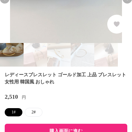
Previous slide
Nex
レディースブレスレット ゴールド加工 上品 ブレスレット
女性用 韓国風 おしゃれ
2,510
円
1#
2#
購入画面に進む