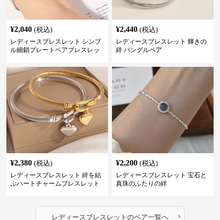
¥
2,040
¥
2,440
(税込)
(税込)
レディースブレスレット シンプ
レディースブレスレット 輝きの
ル細鎖プレートペアブレスレッ
絆 バングルペア
ト
¥
2,380
¥
2,200
(税込)
(税込)
レディースブレスレット 絆を結
レディースブレスレット 宝石と
ぶハートチャームブレスレット
真珠のふたりの絆
›
レディースブレスレット
の
ペア
一覧へ