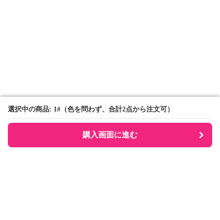
選択中の商品: 1#（色を問わず、合計2点から注文可）
選択中の商品: 1#（色を問わず、合計2点から注文可）
購入画面に進む
購入画面に進む