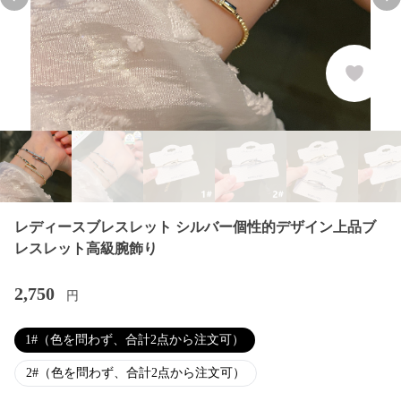
Previous slide
Nex
レディースブレスレット シルバー個性的デザイン上品ブ
レスレット高級腕飾り
2,750
円
1#（色を問わず、合計2点から注文可）
2#（色を問わず、合計2点から注文可）