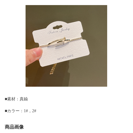
■素材：真鍮
■カラー：1#，2#
商品画像