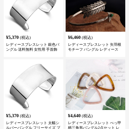
¥
5,370
¥
6,460
(税込)
(税込)
レディースブレスレット 銀色バ
レディースブレスレット 矢羽根
ングル 送料無料 女性用 手首飾
モチーフ バングル レディース
り 調整可能
アクセサリー
¥
5,370
¥
4,640
(税込)
(税込)
レディースブレスレット 太幅シ
レディースブレスレット べっ甲
ルバーバングル フリーサイズ ブ
柄三角形バングル2点セット レ