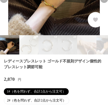
Previous slide
Nex
レディースブレスレット ゴールド不規則デザイン個性的
ブレスレット調節可能
2,870
円
1#（色を問わず、合計2点から注文可）
2#（色を問わず、合計2点から注文可）