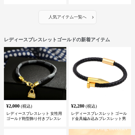
付き重ね付け腕飾り
バングル
›
人気アイテム一覧へ
レディースブレスレットゴールドの新着アイテム
¥
2,000
¥
2,280
(税込)
(税込)
レディースブレスレット 女性用
レディースブレスレット ゴール
ゴールド鞄型飾り付きブレスレ
ド金具編み込みブレスレット男
ット高級感腕輪
女兼用腕輪