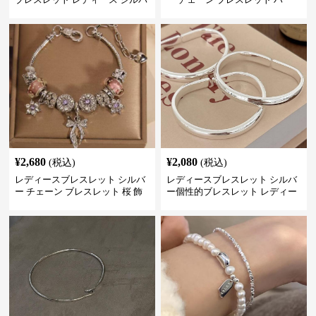
ー 上品 腕輪
ト モチーフ 重ね付け
¥
2,680
¥
2,080
(税込)
(税込)
レディースブレスレット シルバ
レディースブレスレット シルバ
ー チェーン ブレスレット 桜 飾
ー個性的ブレスレット レディー
り チャーム アクセサリー
ス シンプル腕輪アクセサリー