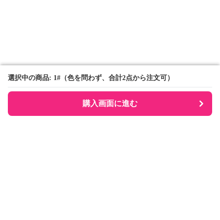
選択中の商品: 1#（色を問わず、合計2点から注文可）
選択中の商品: 1#（色を問わず、合計2点から注文可）
購入画面に進む
購入画面に進む