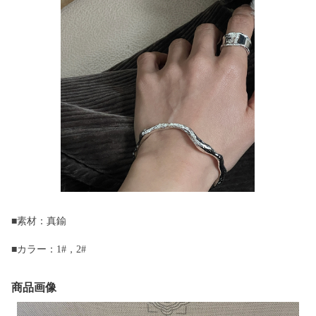
■素材：真鍮
■カラー：1#，2#
商品画像