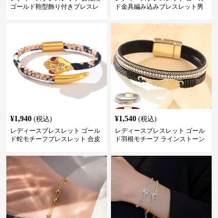
ゴールド鞄型飾り付きブレスレ
ド金具編み込みブレスレット男
ット高級感腕輪
女兼用腕輪
¥
1,940
¥
1,540
(税込)
(税込)
レディースブレスレット ゴール
レディースブレスレット ゴール
ド蛇モチーフブレスレット 合皮
ド羽根モチーフ ラインストーン
パイソン柄ラインストーン付き
レディース ブレスレット