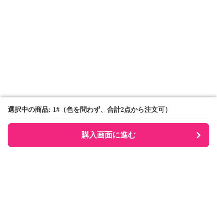
選択中の商品: 1#（色を問わず、合計2点から注文可）
選択中の商品: 1#（色を問わず、合計2点から注文可）
購入画面に進む
購入画面に進む