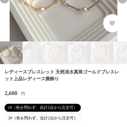
Previous slide
Nex
レディースブレスレット 天然淡水真珠ゴールドブレスレ
ット上品レディース腕飾り
2,600
円
1#（色を問わず、合計2点から注文可）
2#（色を問わず、合計2点から注文可）