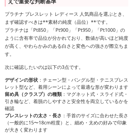
えで重要な判断基準
プラチナ ブレスレット レディース 人気商品を選ぶとき、
まず確認すべきは**素材の純度（品位）**です。
プラチナは「Pt850」「Pt900」「Pt950」「Pt1000」の
ように含有率で品位が分かれており、数値が高いほど純度
が高く、やわらかみのある白さと変色への強さが際立ちま
す。
次に確認したいのは以下の3点です。
デザインの形状
：チェーン型・バングル型・テニスブレス
レット型など、着用シーンによって最適な形が変わります
留め具（クラスプ）の種類
：マグネット式・スライド式・
引き輪など、着脱のしやすさと安全性を両立しているかを
確認
ブレスレットの太さ・長さ
：手首のサイズに合わせた長さ
（一般的に15〜18cm程度）と、細め・太めの好みで印象
が大きく変わります