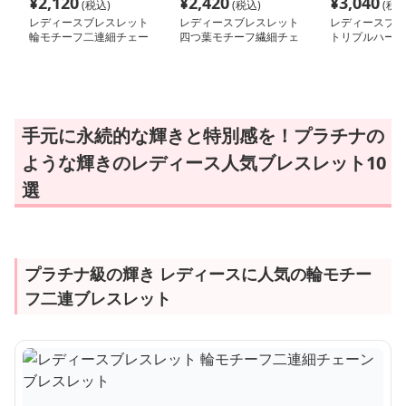
¥
2,120
¥
2,420
¥
3,040
(税込)
(税込)
(税込
レディースブレスレット
レディースブレスレット
レディースブレ
輪モチーフ二連細チェー
四つ葉モチーフ繊細チェ
トリプルハート
ンブレスレット
ーンブレスレット
ンブレスレット
手元に永続的な輝きと特別感を！プラチナの
ような輝きのレディース人気ブレスレット10
選
プラチナ級の輝き レディースに人気の輪モチー
フ二連ブレスレット