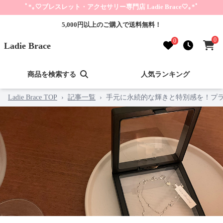
ﾟ*｡🤍ブレスレット・アクセサリー専門店 Ladie Brace🤍｡*ﾟ
5,000円以上のご購入で送料無料！
0
0
Ladie Brace
商品を検索する
人気ランキング
Ladie Brace TOP
›
記事一覧
›
手元に永続的な輝きと特別感を！プラ