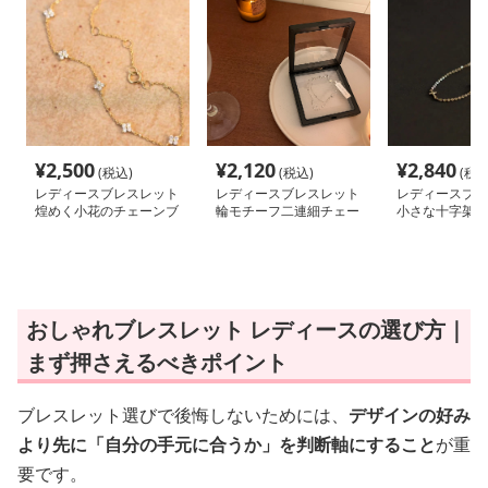
¥
2,500
¥
2,120
¥
2,840
(税込)
(税込)
(税込
レディースブレスレット
レディースブレスレット
レディースブレ
煌めく小花のチェーンブ
輪モチーフ二連細チェー
小さな十字架の
レスレット
ンブレスレット
ンブレスレット
おしゃれブレスレット レディースの選び方｜
まず押さえるべきポイント
ブレスレット選びで後悔しないためには、
デザインの好み
より先に「自分の手元に合うか」を判断軸にすること
が重
要です。