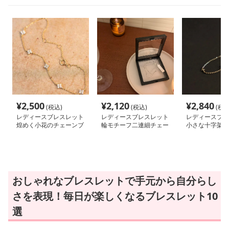
¥
2,500
¥
2,120
¥
2,840
(税込)
(税込)
(税込
レディースブレスレット
レディースブレスレット
レディースブレ
煌めく小花のチェーンブ
輪モチーフ二連細チェー
小さな十字架の
レスレット
ンブレスレット
ンブレスレット
おしゃれなブレスレットで手元から自分らし
さを表現！毎日が楽しくなるブレスレット10
選