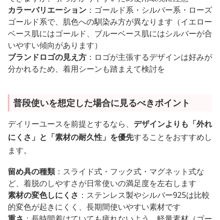
カラーバリエーション
：ゴールド系・シルバー系・ローズ
ゴールド系で、肌色への馴染み方が異なります（イエロー
ベース肌にはゴールド、ブルーベース肌にはシルバーが合
いやすい傾向があります）
ブランドロゴの見え方
：ロゴが主張するデザインは好みが
分かれるため、着用シーンも踏まえて検討を
普段使いを想定した場合に見るべきポイント
デイリーユースを前提とするなら、
デザインよりも「外れ
にくさ」と「素材の耐久性」を優先
することをおすすめし
ます。
留め具の種類
：スライド式・フック式・マグネット式な
ど、着脱のしやすさが日常使いの満足度を左右します
素材の変色しにくさ
：ステンレス製やシルバー925は比較
的変色が起きにくく、長期間使いやすい素材です
重さ
：長時間着けていても疲れないよう、軽量素材（ゴー